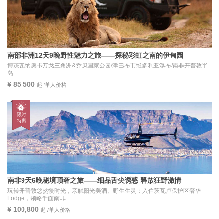
南部非洲12天9晚野性魅力之旅——探秘彩虹之南的伊甸园
博茨瓦纳奥卡万戈三角洲&乔贝国家公园/津巴布韦维多利亚瀑布/南非开普敦半
岛
¥ 85,500
起 /单人价格
南非9天6晚秘境顶奢之旅——细品舌尖诱惑 释放狂野激情
玩转开普敦悠然慢时光，亲触阳光美酒、野生生灵；入住茨瓦卢保护区奢华
Lodge，领略千面南非……
¥ 100,800
起 /单人价格