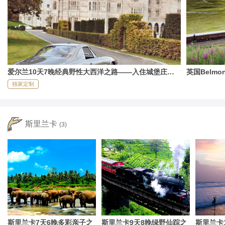
爱尔兰10天7晚经典野性大西洋之路——入住城堡庄
英国Belm
园，邂逅史诗美景
——在历史
独家定制
斯里兰卡
(3)
斯里兰卡7天6晚多彩亲子之
斯里兰卡9天8晚绿野仙踪之
斯里兰卡