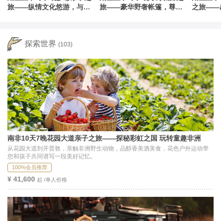
旅——纵情文化悠游，与自
旅——豪华野奢帐篷，尊享
之旅——
然亲密接触
罗莱夏朵
锡兰
探索世界
(103)
南非10天7晚花园大道亲子之旅——探秘彩虹之国 玩转童趣非洲
从花园大道到开普敦，亲触非洲野生动物，品醇香美酒美食，花色户外运动带
您和孩子共同谱写一段美好记忆。
100%会员推荐
¥ 41,600
起 /单人价格