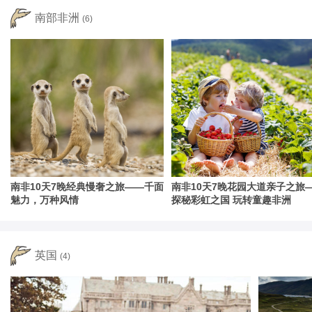
南部非洲
(6)
南非10天7晚经典慢奢之旅——千面
南非10天7晚花园大道亲子之旅
魅力，万种风情
探秘彩虹之国 玩转童趣非洲
英国
(4)