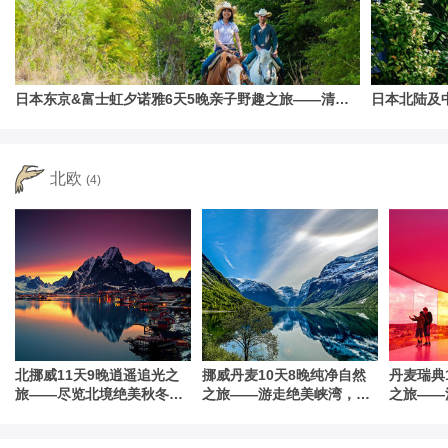
日本东京&富士虹夕诺雅6天5晚亲子野趣之旅——清晨
日本北陆及
泛舟河口湖，骑马驰骋富士山
访自然胜境
北欧
(4)
北挪威11天9晚逍遥追光之
挪威丹麦10天8晚纯净自然
丹麦瑞典
旅——尽览北境绝美秋冬，
之旅——游走绝美峡湾，畅
之旅——
捕捉极光女神魅影
享北欧简约风
逅设计人