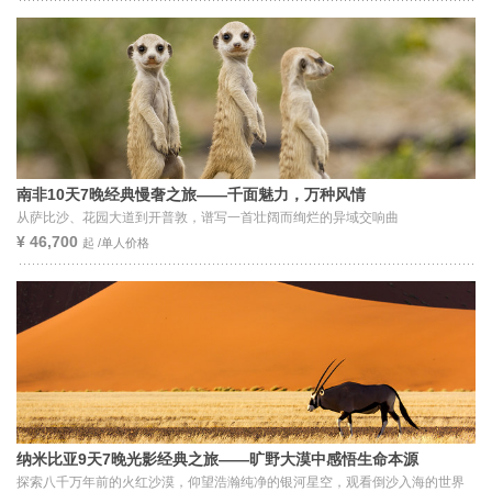
南非10天7晚经典慢奢之旅——千面魅力，万种风情
从萨比沙、花园大道到开普敦，谱写一首壮阔而绚烂的异域交响曲
¥ 46,700
起 /单人价格
纳米比亚9天7晚光影经典之旅——旷野大漠中感悟生命本源
探索八千万年前的火红沙漠，仰望浩瀚纯净的银河星空，观看倒沙入海的世界