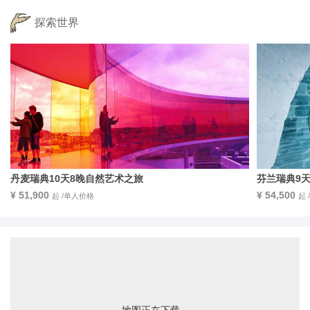
探索世界
丹麦瑞典10天8晚自然艺术之旅
芬兰瑞典9
¥ 51,900
¥ 54,500
起 /单人价格
起
地图正在下载...