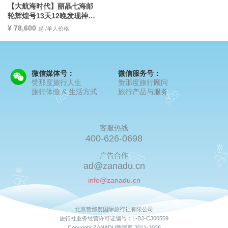
【大航海时代】丽晶七海邮
轮辉煌号13天12晚发现神圣
城堡与海岸线
¥ 78,600
起 /单人价格
微信媒体号：
微信服务号：
赞那度旅行人生
赞那度旅行顾问
旅行体验 & 生活方式
旅行产品与服务
客服热线
400-626-0698
广告合作
ad@zanadu.cn
info@zanadu.cn
北京赞那度国际旅行社有限公司
旅行社业务经营许可证编号：L-BJ-CJ00559
Copyright ZANADU赞那度 2011-2026