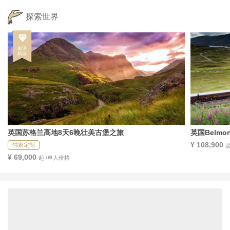
探索世界
英国苏格兰高地8天6晚壮美古堡之旅
英国Belm
¥ 108,900
独家定制
¥ 69,000
起 /单人价格