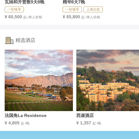
瓦纳和开普敦9天8晚
精华8天7晚
一价臻享
一价臻享
上海出发
¥ 60,500
¥ 65,800
起 /单人价格
起 /单人价格
精选酒店
法国角La Residence
西崖酒店
¥ 4,805
¥ 1,357
起 /晚
起 /晚