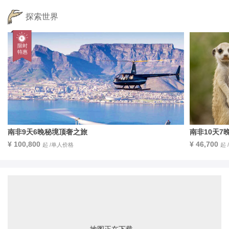
探索世界
南非9天6晚秘境顶奢之旅
南非10天7
¥ 100,800
¥ 46,700
起 /单人价格
起
地图正在下载...