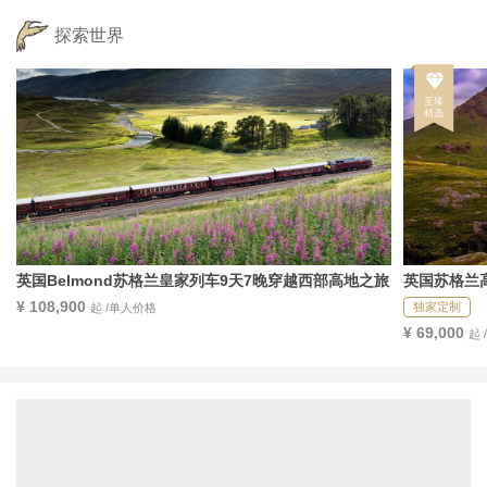
探索世界
英国Belmond苏格兰皇家列车9天7晚穿越西部高地之旅
英国苏格兰
¥ 108,900
独家定制
起 /单人价格
¥ 69,000
起