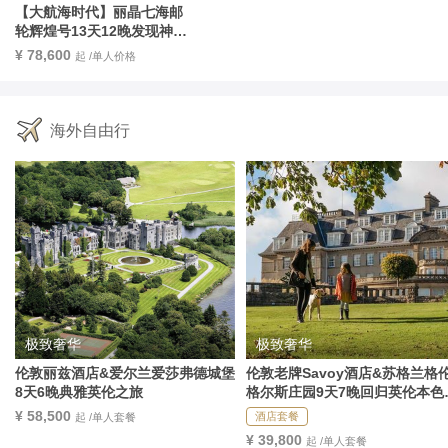
【大航海时代】丽晶七海邮
轮辉煌号13天12晚发现神圣
城堡与海岸线
¥ 78,600
起 /单人价格
海外自由行
极致奢华
极致奢华
伦敦丽兹酒店&爱尔兰爱莎弗德城堡
伦敦老牌Savoy酒店&苏格兰格
8天6晚典雅英伦之旅
格尔斯庄园9天7晚回归英伦本色
旅
¥ 58,500
酒店套餐
起 /单人套餐
¥ 39,800
起 /单人套餐