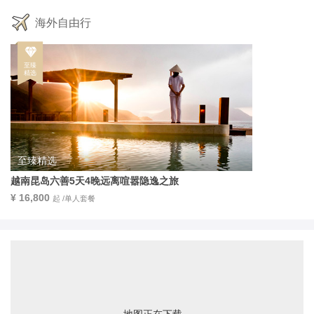
海外自由行
至臻精选
越南昆岛六善5天4晚远离喧嚣隐逸之旅
¥ 16,800
起 /单人套餐
地图正在下载...