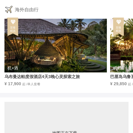
海外自由行
机+酒
机+酒
乌布曼达帕度假酒店4天3晚心灵探索之旅
巴厘岛乌鲁瓦
天堂之旅
¥ 17,900
¥ 29,850
起 /单人套餐
起
地图正在下载...