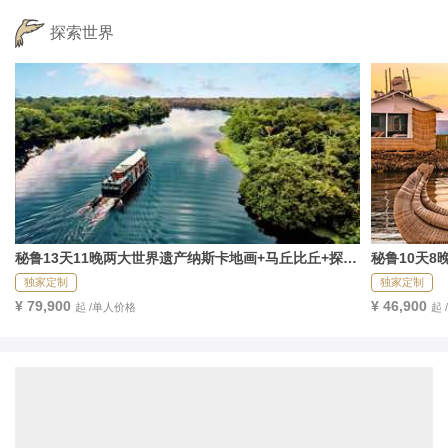
探索世界
秘鲁13天11晚两大世界遗产纳斯卡地画+马丘比丘+探秘 
秘鲁10天
“地球之肺”亚马逊河
独家定制
独家定制
¥ 79,900
¥ 46,900
起 /单人价格
起