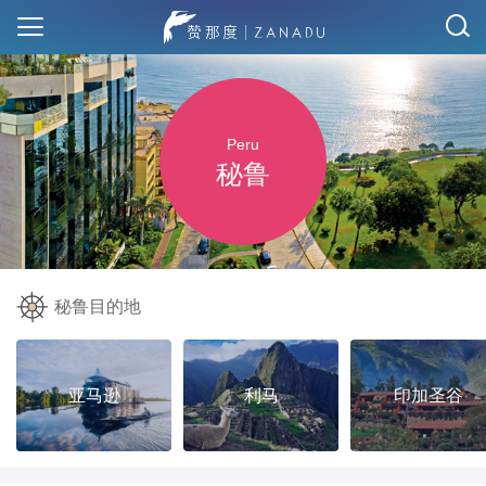
Peru
秘鲁
秘鲁目的地
亚马逊
利马
印加圣谷