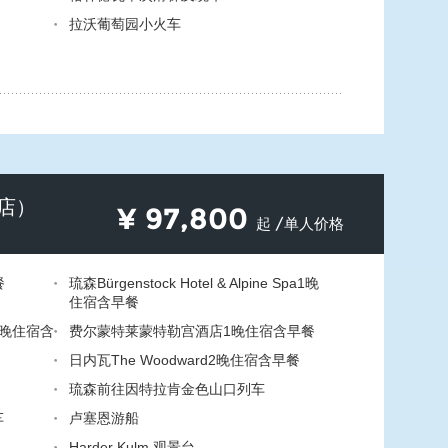
拉沃葡萄园小火车
店）
¥
97,800
起 /单人价格
餐
琉森Bürgenstock Hotel & Alpine Spa1晚
住宿含早餐
晚住宿含
费尔蒙特莱蒙特勒宫酒店1晚住宿含早餐
日内瓦The Woodward2晚住宿含早餐
琉森前往因特拉肯金色山口列车
车
卢塞恩游船
Harder Kulm 观景台