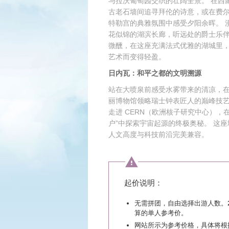
与拉沃葡萄园交织的壮阔全景。 在西
古老石墙间追寻拜伦的诗意，或在费
特勒宫的典雅氛围中感受夕阳余晖。 
花似锦的湖滨长廊，听远处的爵士乐
微醺，在这座充满法式优雅的湖城里
艺术而变得轻盈。
日内瓦：和平之都的文明溯源
站在大喷泉前感受水雾带来的清凉，
丽博物馆领略瑞士钟表匠人的巅峰技
走进 CERN（欧洲核子研究中心），
户”中探索宇宙起源的终极奥秘。 这座
人文高度与科技前沿完美兼容。
起价说明：
无需拼团，自由选择出游人数。
算的单人参考价。
网站所示为参考价格，具体将根