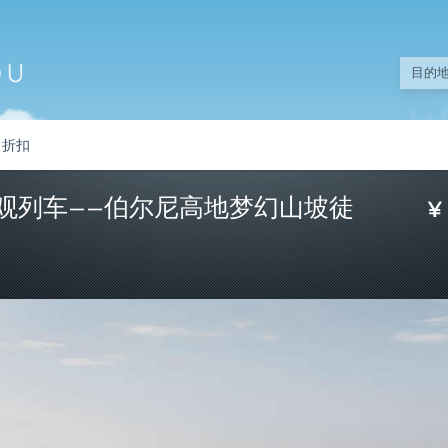
折扣
景观列车——伯尔尼高地梦幻山坡徒