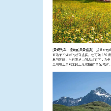
[景观列车：流动的美景盛宴]
搭乘金色山
直达莱芒湖畔的感官盛宴。您可随 180
林与湖畔。当列车从山间盘旋而下，右侧
呈现瑞士景观之路上最震撼的“高光时刻”