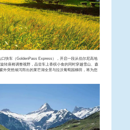
口快车（GoldenPass Express），开启一段从伯尔尼高地
 度旋转座椅调整视野，品尝车上香槟小食的同时穿越雪山、森
窗外突然倾泻而出的莱芒湖全景与拉沃葡萄园梯田，将为您
。