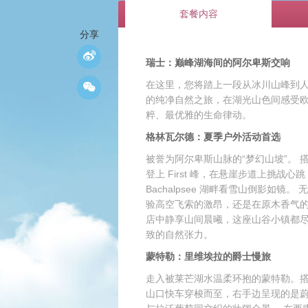
套餐内容
分享
瑞士：巅峰湖海间的阿尔卑斯交响
在这里，您将踏上一段从冰川山峰到
的纯净自然之旅，在湖光山色间感受
粹、最优雅的生命律动。
格林瓦尔德：夏季户外活动首选
被誉为阿尔卑斯山脉的“梦幻山坡”。 
登上 First 峰，在悬崖步道上挑战心
Bachalpsee 湖畔看雪山倒影如镜。 
验高空飞索的激昂，还是在原木香气
店中静享山间晨曦，这座山谷小镇都
致的自然张力。
蒙特勒：里维埃拉的爵士慢旅
走入被莱芒湖水温柔环抱的蒙特勒。
山口快车穿梭而至，右手边呈现的是