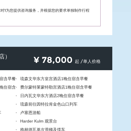
1对1为您提供咨询服务，并根据您的要求单独制作行程
店）
¥
78,000
起 /单人价格
宿含早餐
琉森文华东方皇宫酒店1晚住宿含早餐
晚住宿含
费尔蒙特莱蒙特勒宫酒店1晚住宿含早餐
日内瓦文华东方酒店2晚住宿含早餐
琉森前往因特拉肯金色山口列车
车
卢塞恩游船
Harder Kulm 观景台
格林德瓦单次滑梯及缆车