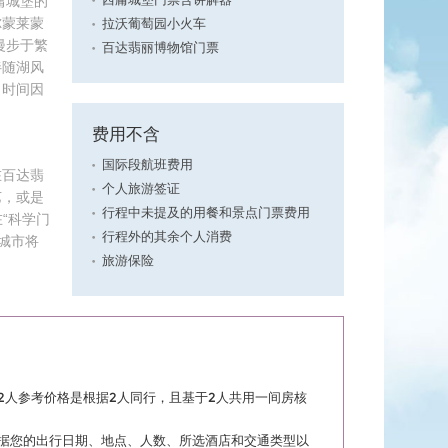
庸城堡的
西庸城堡门票含讲解器
尔蒙莱蒙
拉沃葡萄园小火车
漫步于繁
百达翡丽博物馆门票
伴随湖风
，时间因
费用不含
国际段航班费用
在百达翡
个人旅游签证
艺，或是
行程中未提及的用餐和景点门票费用
在“科学门
行程外的其余个人消费
城市将
旅游保险
2人参考价格是根据2人同行，且基于2人共用一间房核
据您的出行日期、地点、人数、所选酒店和交通类型以