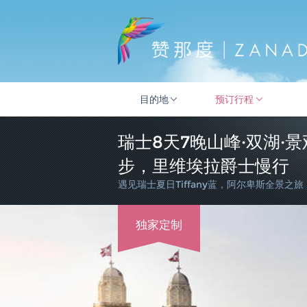
目的地
预订行程
瑞士8天7晚山峰·双湖·
步，里维埃拉爵士慢行
遇见瑞士夏日Tiffany蓝，阿尔卑斯全景之旅
独家定制