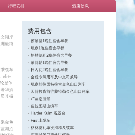
行程安排
酒店信息
费用包含
人文湖岸
苏黎世1晚住宿含早餐
欧洲最纯
琉森1晚住宿含早餐
格林德瓦2晚住宿含早餐
蒙特勒1晚住宿含早餐
搭乘缆车
日内瓦2晚住宿含早餐
跳，或在
全程专属用车及中文司兼导
无论是体
琉森前往因特拉肯金色山口列车
的奢华酒
因特拉肯前往蒙特勒金色山口列车
尽显其极
卢塞恩游船
皮拉图斯山缆车
Harder Kulm 观景台
First山缆车
搭乘金色
格林德瓦单次滑梯及缆车
蔚蓝湖泊