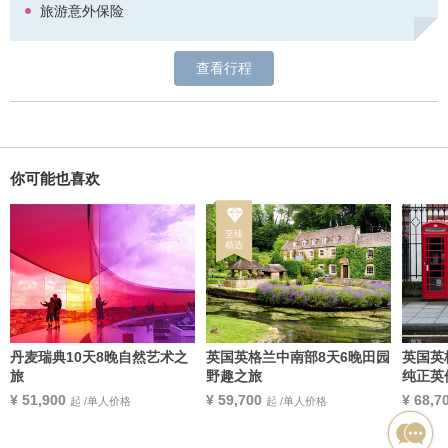
旅游意外保险
查看行程
你可能也喜欢
丹麦瑞典10天8晚自然艺术之
英国英格兰中南部8天6晚田园
英国英
旅
野趣之旅
纯正英
¥ 51,900
¥ 59,700
¥ 68,7
独家定制
起 /单人价格
起 /单人价格