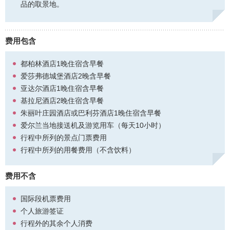
品的取景地。
1. 从7月1日起，递交爱尔兰签证申请的中国游客，可在申请时选择5
年多次签证。如果申请人有可靠的旅行记录，如爱尔兰、英国、申根
国家、澳大利亚、加拿大、新西兰或美国之前签发的签证，并符合这
些签证的条款，则可选择申请5年多次签证的选项。最终解释权由爱尔
费用包含
兰大使馆。
都柏林酒店1晚住宿含早餐
2. 如游客获得的是爱尔兰颁发的“英国-爱尔兰”（BIVS）签证，每次需
爱莎弗德城堡酒店2晚含早餐
先从爱尔兰入境，再前往英国；如果游客获得的是英国颁发的“英国-
爱尔兰”（BIVS），首次需从英国入境，之后则可选择从英国或者爱尔
亚达尔酒店1晚住宿含早餐
兰入境均可。
基拉尼酒店2晚住宿含早餐
朱丽叶庄园酒店或巴利芬酒店1晚住宿含早餐
爱尔兰当地接送机及游览用车（每天10小时）
行程中所列的景点门票费用
行程中所列的用餐费用（不含饮料）
费用不含
国际段机票费用
个人旅游签证
行程外的其余个人消费