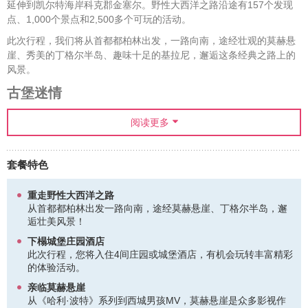
延伸到凯尔特海岸科克郡金塞尔。野性大西洋之路沿途有157个发现
点、1,000个景点和2,500多个可玩的活动。
此次行程，我们将从首都都柏林出发，一路向南，途经壮观的莫赫悬
崖、秀美的丁格尔半岛、趣味十足的基拉尼，邂逅这条经典之路上的
风景。
古堡迷情
古堡，让人充满遐想的童话中的所在——金碧辉煌的大厅、精雕细琢
阅读更多
的器皿，英俊潇洒的绅士与高贵优雅的小姐在这里盛装起舞，多少浪
漫的恋曲就此谱写。与爱人一起在这里过上几日贵族生活，或是举行
梦幻的城堡婚礼，都令人神往无比。
套餐特色
爱莎弗德城堡
是爱尔兰知名的古城堡，位列爱尔兰六大古堡之首。穿
过富丽堂皇的酒店大堂，步入精致的房间，宽大的四柱大床上铺着柔
重走野性大西洋之路
软华丽的床品，靠在古典的贵妃椅上倚着天鹅绒的靠枕小憩，斟上一
从首都都柏林出发一路向南，途经莫赫悬崖、丁格尔半岛，邂
杯香槟，眺望窗外清澈的科里布湖，一切都如贵族般从容。在这个童
逅壮美风景！
话般的地方，所有的来客都将享受到皇室贵族般的待遇，这也是“007”
下榻城堡庄园酒店
皮尔斯·布鲁斯南等名人选择在爱莎弗德城堡举行婚礼的原因。慕名而
此次行程，您将入住4间庄园或城堡酒店，有机会玩转丰富精彩
来的名流更是不胜枚举，如罗南·里根，爱德华王子等都曾是这里的宾
的体验活动。
客。
亲临莫赫悬崖
签证提示
：
从《哈利·波特》系列到西城男孩MV，莫赫悬崖是众多影视作