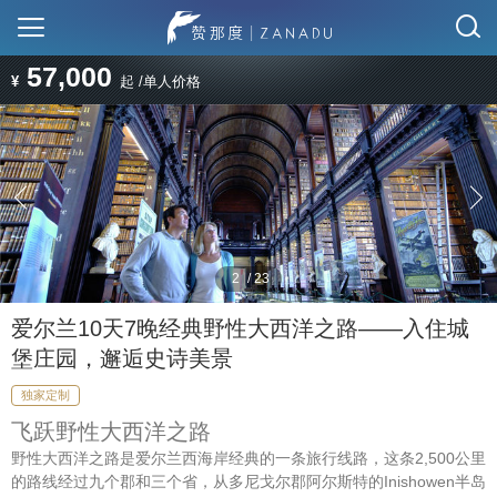
57,000
¥
起 /单人价格
2
/
23
爱尔兰10天7晚经典野性大西洋之路——入住城
堡庄园，邂逅史诗美景
独家定制
飞跃野性大西洋之路
野性大西洋之路是爱尔兰西海岸经典的一条旅行线路，这条2,500公里
的路线经过九个郡和三个省，从多尼戈尔郡阿尔斯特的Inishowen半岛