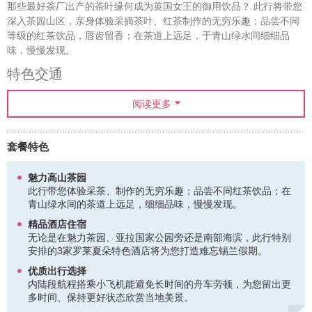
那些最好茶厂出产的茶叶缘何成为英国女王的御用饮品？ 此行将带您
深入茶园山区，亲身体验采摘茶叶、红茶制作的无穷乐趣；品尝不同
等级的红茶饮品，唇齿留香；在茶道上远足，于青山绿水间细细品
味，慢慢发现。
特色交通
搭乘“高山火车”穿过广袤、碧绿的茶园，在沿途美景的映衬下远离尘
阅读更多
世喧嚣，仿若置身于《绿野仙踪》般的童话世界；坐上颜色各异、趣
味十足的 Tuk Tuk 车穿行于科伦坡的大街小巷，专业人员将带您感受
地道科伦坡风情。
套餐特色
精品酒店
此行精选法国精品酒店集团罗莱夏朵旗下的三家特色酒店，为您打造
魅力高山茶园
难忘锡兰假期。位于海拔1,250米锡兰茶产区的 Ceylon Tea Trails 拥
此行带您体验采茶、制作的无穷乐趣；品尝不同红茶饮品；在
有5个豪华的殖民时代茶农式样单层洋房，美丽的锡兰茶园串联起迷
青山绿水间的茶道上远足，细细品味，慢慢发现。
人、浪漫的散步小径，您可以在此享受低调奢华的私人时光。
精品酒店住宿
无论是在魅力茶园、亚拉国家公园旁还是南部海滨，此行特别
Wild Coast Tented Lodge 隶属于 Resplendent Ceylon 奢华酒店集
安排的3家罗莱夏朵特色酒店将为您打造难忘锡兰假期。
团，毗邻亚拉国家公园，坐落于丛林与原始海滩交界之地，俯瞰印度
洋魅力海景。度假村的28个奢华茧型帐篷分布于动物们取水的地方，
优质出行选择
因此，身处帐篷外的观景平台即可与它们“亲密接触”。
内陆段航程搭乘小飞机能避免长时间的舟车劳顿，为您留出更
多时间、保持更好状态欣赏当地美景。
建于临海崖顶的 Cape Weligama 可让您尽览270度壮丽印度洋美景。