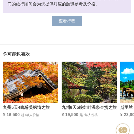
们的旅行顾问会为您提供对应的航班参考及价格。
查看行程
你可能也喜欢
九州5天4晚醉美枫情之旅
九州6天5晚红叶温泉金赏之旅
斯里兰
¥ 16,500
¥ 19,500
¥ 23,8
起 /单人价格
起 /单人价格