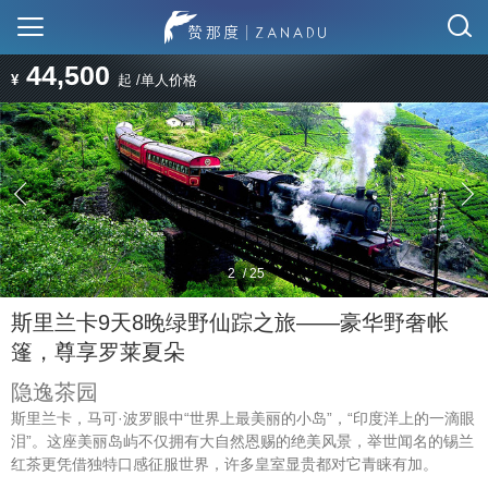
44,500
¥
起 /单人价格
2
/
25
斯里兰卡9天8晚绿野仙踪之旅——豪华野奢帐
篷，尊享罗莱夏朵
隐逸茶园
斯里兰卡，马可·波罗眼中“世界上最美丽的小岛”，“印度洋上的一滴眼
泪”。这座美丽岛屿不仅拥有大自然恩赐的绝美风景，举世闻名的锡兰
红茶更凭借独特口感征服世界，许多皇室显贵都对它青睐有加。