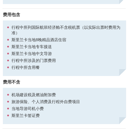
您不仅能在此享用精致美食与香醇美酒，酒店附近还是观赏白鲸和参
加水上活动的理想之所。由此前往参观肉桂种植园或前往加勒堡都非
费用包含
常便利。
行程中所列国际航班经济舱不含税机票（以实际出票时费用为
【起价说明】
准）
无需拼团，自由选择出游人数。2人与6人参考价格是根据2人
斯里兰卡当地8晚精品酒店住宿
或6人同行，且基于2人共用一间房核算的单人参考价。
斯里兰卡当地专车接送
网站所示为淡季参考起价，具体将根据您的出行日期、地
斯里兰卡当地中文导游
点、人数、所选酒店和交通类型以及附加服务等不同而有所
差别。
行程中所涉及的门票费用
行程中所含用餐
个性路线定制，专业旅行顾问将1对1为您提供咨询服务，并
根据您的要求单独制作行程并提供报价。
费用不含
机场建设税及燃油附加费
旅游保险、个人消费及行程外自费项目
当地导游司机小费
斯里兰卡签证费