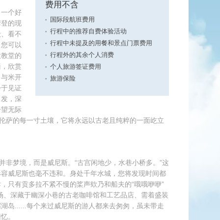
费用不含
，一个好
国际段航班费用
摩登的现
行程中的推荐自费体验活动
殿、看不
行程中未提及的用餐和景点门票费用
。您可以
大教堂的
行程外的其余个人消费
墙，欣赏
个人旅游签证费用
，与米开
旅游保险
步于见证
出发，深
一望无际
入佛罗伦萨的每一寸土壤，它将永远以古老且纯粹的一面屹立
.这并非梦境，而是威尼斯。“古宫闲地少，水巷小桥多。”这
形容威尼斯也毫不违和。身处千年水城，您将发现时间都
，只有贡多拉不紧不慢的桨声欸乃和船夫的“哦哦咿咿”
场、深藏于幽深小巷的古老咖啡馆和工艺品店、需着盛装
岛......每个来过威尼斯的游人都来去匆匆，虽未带走
回忆。