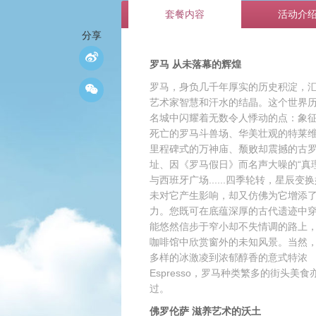
套餐内容
活动介
分享
罗马 从未落幕的辉煌
罗马，身负几千年厚实的历史积淀，
艺术家智慧和汗水的结晶。这个世界
名城中闪耀着无数令人悸动的点：象
死亡的罗马斗兽场、华美壮观的特莱
里程碑式的万神庙、颓败却震撼的古
址、因《罗马假日》而名声大噪的“真
与西班牙广场......四季轮转，星辰变
未对它产生影响，却又仿佛为它增添
力。您既可在底蕴深厚的古代遗迹中
能悠然信步于窄小却不失情调的路上
咖啡馆中欣赏窗外的未知风景。当然
多样的冰激凌到浓郁醇香的意式特浓
Espresso，罗马种类繁多的街头美食
过。
佛罗伦萨 滋养艺术的沃土