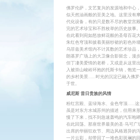
佛罗伦萨，文艺复兴的发源地和中心
似天然油画般的至美之地。这里没有
代化设备，有的只是数不尽的教堂宫
完的艺术珍宝和不胜枚举的历史故事
在此看到宛如怒放鲜花般的圣母百花
朱红色穹顶和披着美丽纱裙的彩色外
乌菲兹美术馆内不计其数的艺术珍品
朗基罗广场上的大卫像合影留念，漫
但丁凄美爱情的老桥，又或是从这里
入被崇山峻岭环抱的托斯卡纳，饱览
的乡村美景......时光的沉淀已融
于世。
威尼斯 昔日贵族的风情
粉红宫殿、蓝绿海水、金色穹顶.....
虽是对东方水城苏州的描述，但用来
慢了下来，找不到急速轰鸣的汽车咆哮
在此回荡。那座世界最美的圣·马可广
出席的华丽狂欢节、周边风格迥异的泻湖
一片云彩，却带回了一堆色彩斑斓的