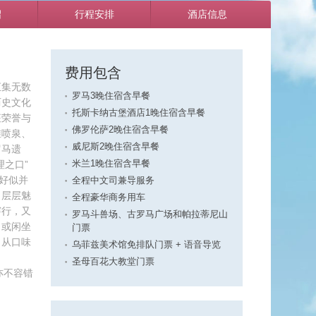
绍
行程安排
酒店信息
费用包含
汇集无数
罗马3晚住宿含早餐
历史文化
托斯卡纳古堡酒店1晚住宿含早餐
征荣誉与
佛罗伦萨2晚住宿含早餐
维喷泉、
威尼斯2晚住宿含早餐
罗马遗
理之口”
米兰1晚住宿含早餐
换好似并
全程中文司兼导服务
了层层魅
全程豪华商务用车
穿行，又
罗马斗兽场、古罗马广场和帕拉蒂尼山
，或闲坐
门票
，从口味
乌菲兹美术馆免排队门票 + 语音导览
圣母百花大教堂门票
亦不容错