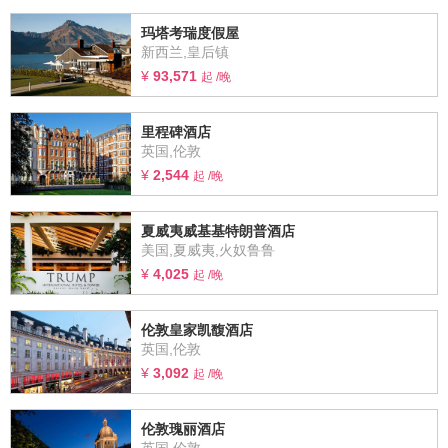
玛塔考瑞度假屋
新西兰,皇后镇
¥
93,571
起 /晚
里程碑酒店
英国,伦敦
¥
2,544
起 /晚
夏威夷威基基特朗普酒店
美国,夏威夷,火奴鲁鲁
¥
4,025
起 /晚
伦敦皇家凯馥酒店
英国,伦敦
¥
3,092
起 /晚
伦敦瑰丽酒店