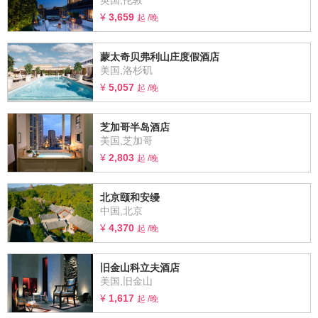
英国,伦敦
¥
3,659
起 /晚
蒙太奇贝弗利山庄度假酒店
美国,洛杉矶
¥
5,057
起 /晚
芝加哥半岛酒店
美国,芝加哥
¥
2,803
起 /晚
北京颐和安缦
中国,北京
¥
4,370
起 /晚
旧金山科立夫酒店
美国,旧金山
¥
1,617
起 /晚