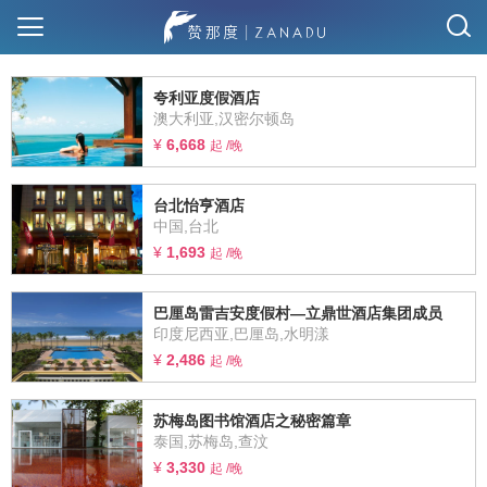
夸利亚度假酒店
澳大利亚,汉密尔顿岛
¥
6,668
起 /晚
台北怡亨酒店
中国,台北
¥
1,693
起 /晚
巴厘岛雷吉安度假村—立鼎世酒店集团成员
印度尼西亚,巴厘岛,水明漾
¥
2,486
起 /晚
苏梅岛图书馆酒店之秘密篇章
泰国,苏梅岛,查汶
¥
3,330
起 /晚