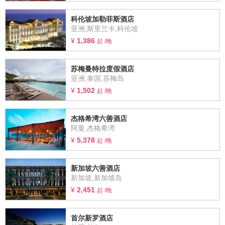
科伦坡加勒菲斯酒店
亚洲,斯里兰卡,科伦坡
¥
1,386
起 /晚
苏梅曼特拉度假酒店
亚洲,泰国,苏梅岛
¥
1,502
起 /晚
杰格希湾六善酒店
阿曼,杰格希湾
¥
5,378
起 /晚
新加坡六善酒店
新加坡,新加坡岛
¥
2,451
起 /晚
首尔新罗酒店