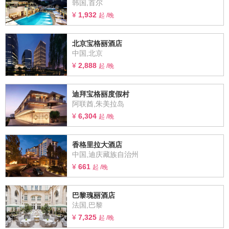
韩国,首尔
¥
1,932
起 /晚
北京宝格丽酒店
中国,北京
¥
2,888
起 /晚
迪拜宝格丽度假村
阿联酋,朱美拉岛
¥
6,304
起 /晚
香格里拉大酒店
中国,迪庆藏族自治州
¥
661
起 /晚
巴黎瑰丽酒店
法国,巴黎
¥
7,325
起 /晚