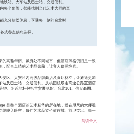
地铁站、火车站及巴士站，交通便利。
内每个角落，都能找到当代艺术大师的真
能充分放松休息，享受每一刻的台北时
精致的各式餐点供您选择。
亨的高雅华丽。虽身处不同城市，但酒店风格仍旧是一致
施，配合点睛的艺术品馆藏，让客人倍觉惊喜。
大安区。大安区内高级品牌商店及食店林立，让旅途更加
车站及巴士站，交通便利。从桃园机场走高速公路至酒店
0分钟。附近地标包括世贸展览馆、台北101、信义商圈、
ounge 是整个酒店的艺术精华的所在地，近在咫尺的大师雕
立即映入眼帘，每件艺术品皆价值连城、前卫突出。每一
的真迹，包括达利、安迪沃荷、尹俊、李山、高孝午的作
阅读全文
与贴心的科技设备，让您能充分放松休息，享受每一刻的