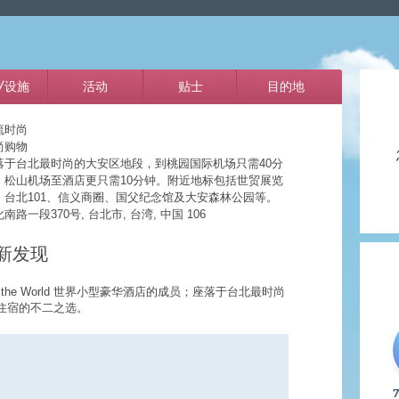
/设施
活动
贴士
目的地
流时尚
尚购物
落于台北最时尚的大安区地段，到桃园国际机场只需40分
，松山机场至酒店更只需10分钟。附近地标包括世贸展览
、台北101、信义商圈、国父纪念馆及大安森林公园等。
南路一段370号, 台北市, 台湾, 中国 106
新发现
ls of the World 世界小型豪华酒店的成员；座落于台北最时尚
住宿的不二之选。