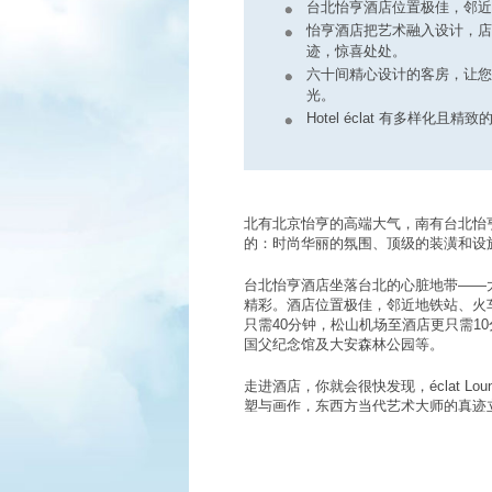
台北怡亨酒店位置极佳，邻近
怡亨酒店把艺术融入设计，店
迹，惊喜处处。
六十间精心设计的客房，让您
光。
Hotel éclat 有多样化且
北有北京怡亨的高端大气，南有台北怡
的：时尚华丽的氛围、顶级的装潢和设
台北怡亨酒店坐落台北的心脏地带——
精彩。酒店位置极佳，邻近地铁站、火
只需40分钟，松山机场至酒店更只需1
国父纪念馆及大安森林公园等。
走进酒店，你就会很快发现，éclat L
塑与画作，东西方当代艺术大师的真迹
件独一无二、来自全世界当代艺术大师
品，静静等待客人的欣赏。
六十间精心设计的客房，全部具备先进