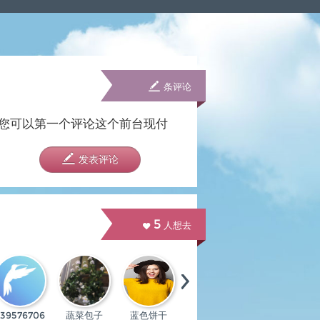
条评论
您可以第一个评论这个前台现付
发表评论
5
人想去
739576706
蔬菜包子
蓝色饼干
赞那度会员
郑洁