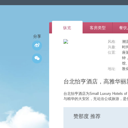
纵览
客房类型
餐饮
分享
风格:
潮
兴趣:
时
位置:
座
钟
馆
地址:
敦化
台北怡亨酒店，高雅华丽
台北怡亨酒店为Small Luxury Hote
与精华的大安区，无论洽公或旅游，是
赞那度 推荐