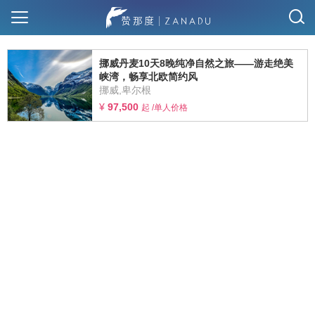
挪威丹麦10天8晚纯净自然之旅——游走绝美
峡湾，畅享北欧简约风
挪威,卑尔根
¥
97,500
起 /单人价格