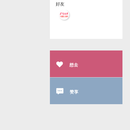
好友
想去
赞享