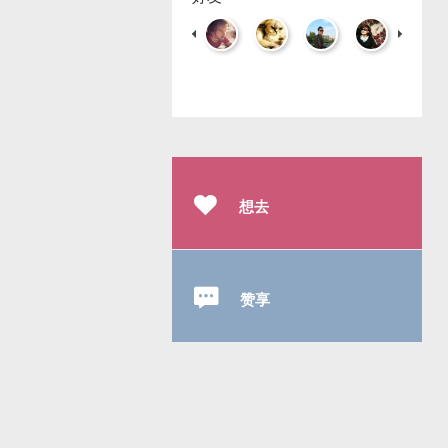
想去
赞享