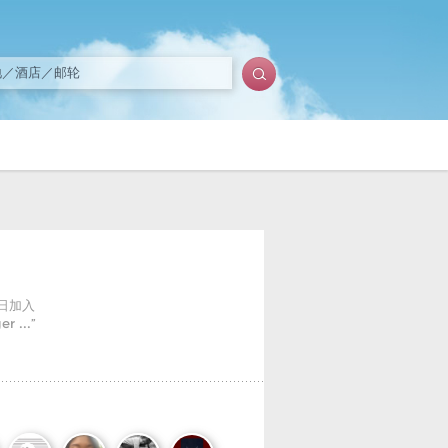
3日加入
r ...”