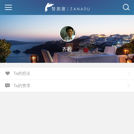
齐毅
Ta的想去
Ta的赞享