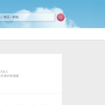
1日加入
远亮着的那盏暖