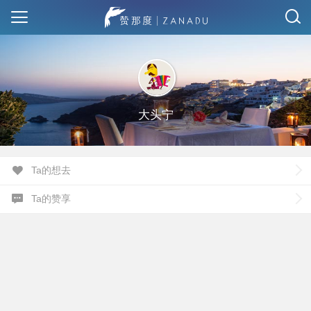
大头宁
Ta的想去
Ta的赞享