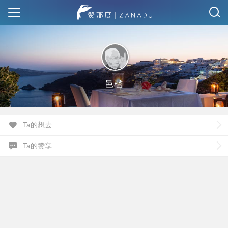
邑槛
Ta的想去
Ta的赞享