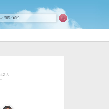
9日加入
。”