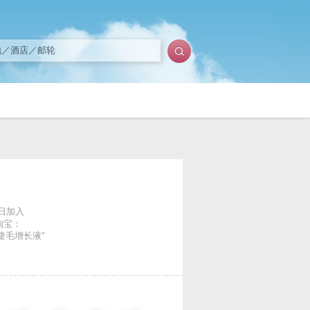
6日加入
淘宝：
M2睫毛增长液”