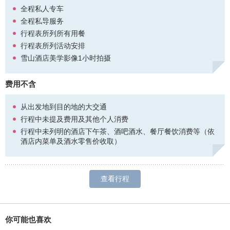
纹面是独龙族妇女的一种独特习俗，少女在十三四岁时会进行纹面仪
全程私人专车
式。纹面过程复杂且痛苦，通常由村中经验丰富的长者或巫师主持，
全程私导服务
使用骨针或竹针在少女的面部刺入预先设计好的图案，然后用植物汁
行程表所列所有用餐
液或炭灰制成的天然染料涂抹到伤口中，使图案永久留在皮肤上。结
行程表所列活动安排
痂后，脸上便留下了一幅蓝色的图案。至于纹面原因，众说纷纭。
雪山酒店美学影像1小时拍摄
丙察察起点上，离世界很远，离神灵很近
既下山·雾里营地择址于丙察察第一站，再往北23公里即可进藏。奔涌
费用不含
的怒江、刀削斧劈的高黎贡山崖将营地野性环绕，500㎡的露天帐篷
营地，只以星空为幕。沿着怒江从丙中洛再往西藏方向翻一座山，便
从出发地到目的地的大交通
能抵达雾里村，这个最后的原生民族村落。
行程中未提及费用及其他个人消费
有一种创造是“在生活中搜集珍贵的尘土”
行程中未列明的酒店下午茶、酒吧酒水、餐厅餐饮消费等（依
雾里村居住形态还是非常原始的木楞房，带着还原本真的期望沿用当
酒店内菜单及酒水零售价收取）
地最传统的建造方式“修旧如初”，建造了既下山·雾里艺术驻留之家，
在真正的隐世之地打造一个世外忘乡，一棵百年老核桃树下的「画家
之家」，以及作家之家、人类学之家、民族音乐家之家、工艺美术品
查看行程
之家，将真正建立雾里与外部世界的精神链接。期望借艺术家的眼睛
和心灵，持续的挖掘这里和外部世界的沟通机会。这也是以传统村落
基底，和当代精英文化对话的一种机制。
你可能也喜欢
松露自由餐厅