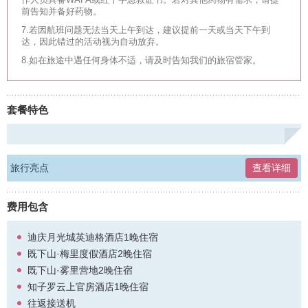
作人员具备WAFA或红十字急救证书。若对其他药物有需求，请提
江、翻越孔雀山，一路四季轮观尤为明显:从皑皑中出发，秋吟果黄，
前告知并备好药物。
春夏盛绿，直到抵达孔雀山，这座卡瓦格博的南方护法神展现了傲然
7.若因航班问题无法当天上午到达，建议提前一天或当天下午到
冬雪的雄伟秀丽，森林草甸、急涧险滩、冰川湖泊、花草树木，“开
达，因此错过的活动视为自动放弃。
屏”即绝美。
8.如在旅途中遇任何身体不适，请及时告知我们的旅宿管家。
唯一活着的茶马古道 走进人神共居雾里村
“盐，不吃不行；歌，不唱不得。”这是傈僳族世代相传的俗语；而藏
族人则回应:“茶是血!茶是肉!茶是生命!--于是马驮起货，人牵上马，开
套餐特色
始行走在怒江的两岸。
想要走进雾里村，至今没有车辆可以通达，进出仅有两条步行道:一条
是跨江吊桥，过桥后仍需步行40分钟左右才能到村落:一条是先民在悬
崖上开凿的，现今唯一活着的茶马古道。
旅行亮点
查看详细
雾里村茶马古道地势险峻，开凿在壁立千仞的悬崖峭壁上，蜿蜒在汹
涌的怒江畔，全长约2公里，宽不足1米，高约2米，远眺如同大山间
费用包含
一条裂缝横在山腰。这条唐宋时期马帮由滇人藏的必经险路，如今仍
是村民们前往西藏的道路，更是雾里村民、旅者出人村寨的必经道
迪庆月光城英迪格酒店1晚住宿
路。
既下山·梅里度假酒店2晚住宿
秘境独龙江探寻 拜访最后的纹面女
既下山·雾里营地2晚住宿
云南最后一片秘境——独龙江，是一个遥远而神秘的河谷。千百年
知子罗云上官房酒店1晚住宿
来，独龙族世世代代生息于此，是独龙江地区最早的主人。
往返接送机