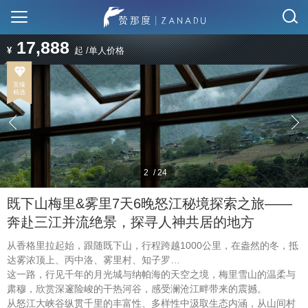
17,888
¥
起 /单人价格
2
/
24
既下山梅里&雾里7天6晚怒江秘境探索之旅——
奔赴三江并流绝景，探寻人神共居的地方
从香格里拉起始，跟随既下山，行程跨越1000公里，在盎然的冬，抵
达雾浓顶上、丙中洛、雾里村、知子罗…
这一路，行见千年的月光城与纳帕海的天空之境，梅里雪山的温柔与
肃穆，欣赏深邃险峻的干热河谷，感受澜沧江畔带来的震撼。
从怒江大峡谷纵贯千里的丰富性、多样性中汲取生态内涵，从山间村