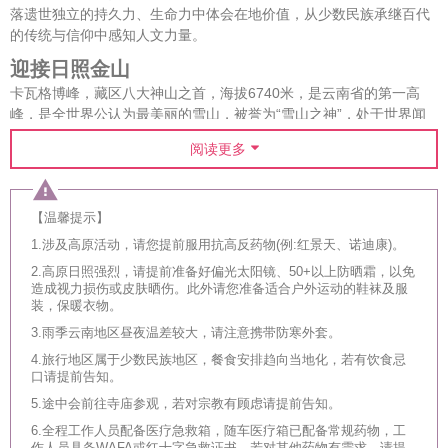
落遗世独立的持久力、生命力中体会在地价值，从少数民族承继百代
的传统与信仰中感知人文力量。
迎接日照金山
卡瓦格博峰，藏区八大神山之首，海拔6740米，是云南省的第一高
峰，是全世界公认为最美丽的雪山，被誉为“雪山之神”，处于世界闻
名“三江并流”地区，怒山山脉中段梅里雪山，逶迤北来，连绵十三
阅读更多
峰。在既下山，面对的还有太子十三峰的全貌。
卡瓦格博酒吧位于既下山·梅里的顶层，命名就源于酒吧正对的、梅里
雪山的主峰卡瓦格博，除了早起来此感受360°环绕的雪山景观外，夜
【温馨提示】
晚也别忘了在漫天星空下品尝来自冰川的精品特调。高原拥有天生的
1.涉及高原活动，请您提前服用抗高反药物(例:红景天、诺迪康)。
极简主义，是一个最适合安静与思考的地方，而卡瓦格博酒廊是整个
酒店视野最好的部分，你可以在凝视雪山的同时凝视自己。
2.高原日照强烈，请提前准备好偏光太阳镜、50+以上防晒霜，以免
造成视力损伤或皮肤晒伤。此外请您准备适合户外运动的鞋袜及服
穿越德贡公路 窥见孔雀山
装，保暖衣物。
中国最神秘之地，怒江一定是其一。怒江，深藏于云南省西北部、青
3.雨季云南地区昼夜温差较大，请注意携带防寒外套。
藏高原与云贵高原过渡地带，全长3240千米，中国部分2013千米。说
4.旅行地区属于少数民族地区，餐食安排趋向当地化，若有饮食忌
怒江自由，因为它是中国唯一一条没有建造水电站、没有被开发的原
口请提前告知。
始大河、奔腾的江水使得船只无法横渡，航行更难，故而“溜索”仍是
5.途中会前往寺庙参观，若对宗教有顾虑请提前告知。
两岸居民交通的主要方式，这片土地，更添原始神秘之风。
6.全程工作人员配备医疗急救箱，随车医疗箱已配备常规药物，工
从德钦出发，抵达贡山，将体会德贡公路如盘踞的巨龙，横跨澜沧