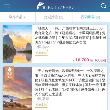
全部产品
7
定期赞旅
(2)
探索世界
(5)
「独揽天下一绝」广西桂林阳朔龙胜三江5天4
晚奇景之旅 - 漓江游船巡礼 | 十里画廊酷玩 | 览
龙脊梯田绝景 | 百年古屋品壮族家宴 | 探秘中国
BEST小镇 | VIP通道包团览芦笛岩
中国,桂林
独家定制
16,700
¥
起 /单人价格
「千古传奇流光」敦煌6天5晚一生一次深度之
旅- 世遗莫高窟品艺术震撼 | 中华瑰宝榆林窟探
秘 | 叹雅丹魔鬼城鬼斧神工 | 访世遗锁阳城 | 壁
画临摹研学体验 | 阳关汉服体验 | 塞外一绝月牙
泉 | 打卡全球最大“巨婴”雕像 | 追寻阳关玉门关
汉长城历史之遗迹
中国,敦煌
独家定制