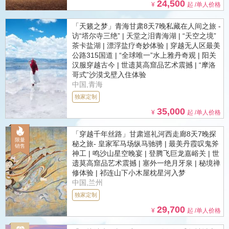
24,500
¥
起 /单人价格
「天籁之梦」青海甘肃8天7晚私藏在人间之旅 -
访“塔尔寺三绝” | 天堂之泪青海湖 | “天空之境”
茶卡盐湖 | 漂浮盐疗奇妙体验 | 穿越无人区最美
公路315国道 | “全球唯一”水上雅丹奇观 | 阳关
汉服穿越古今 | 世遗莫高窟品艺术震撼 | “摩洛
哥式”沙漠戈壁入住体验
中国,青海
独家定制
35,000
¥
起 /单人价格
「穿越千年丝路」甘肃巡礼河西走廊8天7晚探
秘之旅- 皇家军马场纵马驰骋 | 最美丹霞叹鬼斧
神工 | 鸣沙山星空晚宴 | 登腾飞巨龙嘉峪关 | 世
遗莫高窟品艺术震撼 | 塞外一绝月牙泉 | 秘境禅
修体验 | 祁连山下小木屋枕星河入梦
中国,兰州
独家定制
29,700
¥
起 /单人价格