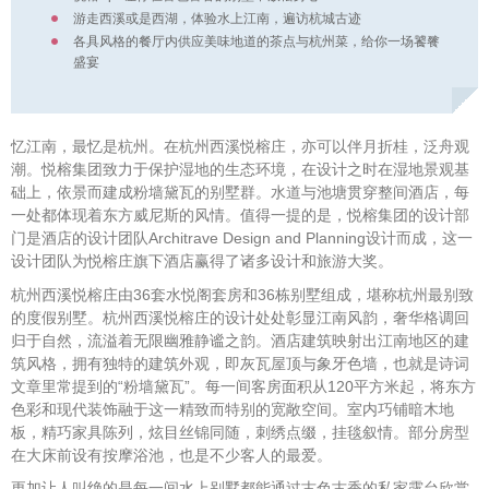
游走西溪或是西湖，体验水上江南，遍访杭城古迹
各具风格的餐厅内供应美味地道的茶点与杭州菜，给你一场饕餮
盛宴
忆江南，最忆是杭州。在杭州西溪悦榕庄，亦可以伴月折桂，泛舟观
潮。悦榕集团致力于保护湿地的生态环境，在设计之时在湿地景观基
础上，依景而建成粉墙黛瓦的别墅群。水道与池塘贯穿整间酒店，每
一处都体现着东方威尼斯的风情。值得一提的是，悦榕集团的设计部
门是酒店的设计团队Architrave Design and Planning设计而成，这一
设计团队为悦榕庄旗下酒店赢得了诸多设计和旅游大奖。
杭州西溪悦榕庄由36套水悦阁套房和36栋别墅组成，堪称杭州最别致
的度假别墅。杭州西溪悦榕庄的设计处处彰显江南风韵，奢华格调回
归于自然，流溢着无限幽雅静谧之韵。酒店建筑映射出江南地区的建
筑风格，拥有独特的建筑外观，即灰瓦屋顶与象牙色墙，也就是诗词
文章里常提到的“粉墙黛瓦”。每一间客房面积从120平方米起，将东方
色彩和现代装饰融于这一精致而特别的宽敞空间。室内巧铺暗木地
板，精巧家具陈列，炫目丝锦同随，刺绣点缀，挂毯叙情。部分房型
在大床前设有按摩浴池，也是不少客人的最爱。
更加让人叫绝的是每一间水上别墅都能通过古色古香的私家露台欣赏