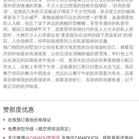
屋外碧波微澜的景象。不少人住过西溪的悦榕庄都感叹：“好高的屋
顶”，这挑高六米的天花板设计增添了不少空间感，床后竖立的巨幅画
屏更添了几分威严。夜晚临睡前可以在房内焚一炉熏香，袅袅缓缓地
助人入眠，别忘了放下床边的两幅巨型帷幔，享受专属你的私密空
间。都说江南园林甲天下，游逛那些前朝往代的名人士大夫的私人府
邸时，大概不少人心里都会有“要是能住在这样的园子里该多好”的感
叹。入住悦榕庄，你即刻就感受到入住私家园林的乐趣。
独门独院的别墅设计让你在私密天地里悠然自在地放松自己。春暖花
开的时候庭前布满落英，让你沉浸在清幽静谧的香雪海，华灯初上可
以在酒店的回廊巷道中漫步一回。更亲水的活动还有乘着摇橹小船泛
舟水上，在船上享用下午茶，还能看到三两只白鹭从水边飞起。酒店
餐厅供应的餐点中西俱全，尤以白云餐厅中的杭州菜最为有名。品着
茶坊师傅现炒的西湖龙井，就着龙井虾仁、东坡肉和宋嫂鱼羹，记下
最正宗的杭州味道。
赞那度优惠
在线预订最低价格保证
免费房型升级（视空房情况而定）
关注微博
@ZANADU赞那度
及微信ZANADUCN，获取最新优惠动