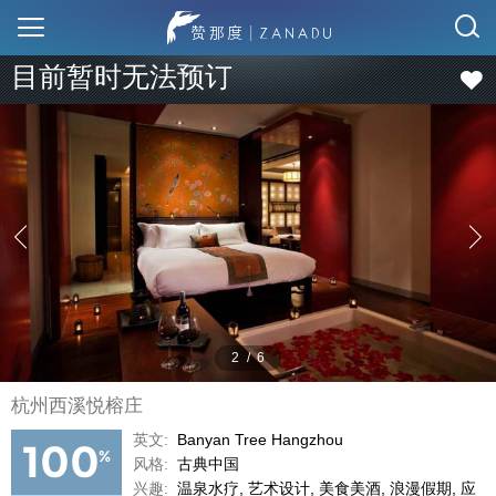
目前暂时无法预订
2
/
6
杭州西溪悦榕庄
英文:
Banyan Tree Hangzhou
100
%
风格:
古典中国
兴趣:
温泉水疗, 艺术设计, 美食美酒, 浪漫假期, 应