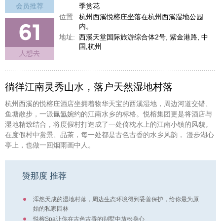
会员推荐
季赏花
位置:
杭州西溪悦榕庄坐落在杭州西溪湿地公园
61
内。
地址:
西溪天堂国际旅游综合体2号, 紫金港路, 中
国,杭州
人想去
徜徉江南灵秀山水，落户天然湿地村落
杭州西溪的悦榕庄酒店坐拥着物华天宝的西溪湿地，周边河道交错、
鱼塘散步，一派氤氲婉约的江南水乡的标格。悦榕集团更是将酒店与
湿地精致结合，将度假村打造成了一处倚枕水上的江南小镇的风貌。
在度假村中赏景、品茶，每一处都是古色古香的水乡风韵， 漫步湖心
亭上，也做一回烟雨画中人。
赞那度 推荐
浑然天成的湿地村落，周边生态环境得到妥善保护，给你最为原
始的私家园林
悦榕Spa让你在古色古香的别墅中放松身心