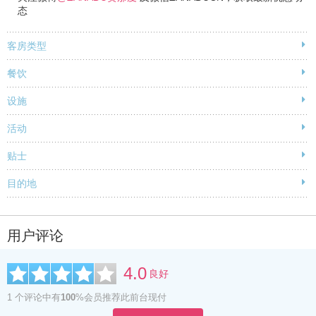
态
客房类型
餐饮
设施
活动
贴士
目的地
用户评论
4.0
良好
1 个评论中有
100
%会员推荐此前台现付