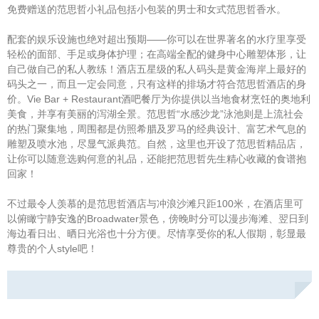
免费赠送的范思哲小礼品包括小包装的男士和女式范思哲香水。
配套的娱乐设施也绝对超出预期——你可以在世界著名的水疗里享受
轻松的面部、手足或身体护理；在高端全配的健身中心雕塑体形，让
自己做自己的私人教练！酒店五星级的私人码头是黄金海岸上最好的
码头之一，而且一定会同意，只有这样的排场才符合范思哲酒店的身
价。Vie Bar + Restaurant酒吧餐厅为你提供以当地食材烹饪的奥地利
美食，并享有美丽的泻湖全景。范思哲“水感沙龙”泳池则是上流社会
的热门聚集地，周围都是仿照希腊及罗马的经典设计、富艺术气息的
雕塑及喷水池，尽显气派典范。自然，这里也开设了范思哲精品店，
让你可以随意选购何意的礼品，还能把范思哲先生精心收藏的食谱抱
回家！
不过最令人羡慕的是范思哲酒店与冲浪沙滩只距100米，在酒店里可
以俯瞰宁静安逸的Broadwater景色，傍晚时分可以漫步海滩、翌日到
海边看日出、晒日光浴也十分方便。尽情享受你的私人假期，彰显最
尊贵的个人style吧！