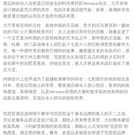
酒店的创办人自然是已经故去的时尚界巨匠Versace先生，几乎所有
设计都由是范大师的杰作，包括许多酒店细节如：床单，玻璃杯等也
都是通过他的认同后才选用为酒店布置。
大厅里有宏伟的立柱、装饰华丽的天花板、意大利式马赛克和一盏炫
目的750 公斤重的枝形吊灯，步入这座闪亮夺目的宫殿，就像走进了
一个文艺复兴时期的大型而精美的艺术品之中，那华美的天花板、外
墙、柱廊、拱门及油漆令人回忆起十七及十八世纪欧洲贵胄的豪华大
宅。每一件摆件背后都有它独特的故事，像那盏古老的水晶吊灯，原
先存在于米兰州立图书馆，范思哲先生发现它后几经周折才买到手，
放在家中的别墅里悬挂。待他去世后，家人才将这座水晶灯放在了酒
店大堂。
内饰设计上也早成为了超越欧洲奢华的存在：七彩斑烂的色彩组合及
衬布，营造出官能上的享受，整座酒店都令人赏心悦目；客房内的装
饰屋顶，装饰墙壁，以及Versace采用的大量时髦丰富的色彩和纺织
品装点着房间，呈现出令人瞠目的缤纷世界。
范思哲酒店是钟情于奢华与范思哲这个著名品牌的客人的不二之选。
无论是服务品质还是设计装潢，都给人带来尊贵享受，大到整体建筑
框架风格，小到娇贵精致的瓷器摆设，都能让人沉浸在纯“范思哲”的
氛围里。酒店里的家具，餐具，瓷器以及银器全部源于范思哲品牌。