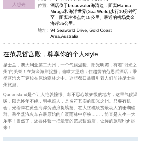
人想去
位置:
酒店位于broadwater海湾边，距离Marina
Mirage和海洋世界(Sea World)步行10分钟可
至；距离冲浪点约15公里、最近的机场黄金
海岸35公里。
地址:
94 Seaworld Drive, Gold Coast
Area,Australia
在范思哲宫殿，尊享你的个人style
昆士兰，澳大利亚第二大州，一个气候温暖、阳光明媚，有着“阳光之
州”的美誉！在黄金海岸捉蟹；俯瞰大堡礁；住超赞的范思哲酒店；乘
坐蒸汽火车穿梭在原始森林之中。这些都日益吸引着人们前往昆士兰
州旅游。
Queensland是个让人艳羡憧憬、却不忍心嫉妒恨的地方，这里气候温
暖，阳光终年不绝，明艳照人，是名符其实的阳光之州。只要有机
会，光着脚在黄金海岸旁踏浪捉螃蟹、在大堡礁欣赏最动人的珊瑚礁
群、乘坐蒸汽火车在最原始的广袤雨林中穿梭……，简直是人生一大
乐事！当然了，还要体验一把最赞的范思哲酒店，让你的旅程high起
来！