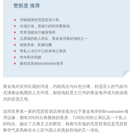
赞那度 推荐
华丽精美的范思哲设计风
水感沙龙，贵族们的时尚聚集地
世界顶级水疗健身场所
五星级的私人码头，黄金海岸最好地段之一
精致美食、私藏珍酿
带私人水疗中心的卓绝公寓房
终年阳光明媚
毗邻优美的broadwater海湾
黄金海岸宏伟壮观的河道，内陆风光与白色沙滩，舒适宜人的气候与
充满都会氛围的人文环境，都使地处昆士兰州的黄金海岸成为旅游观
光的必选之地。
这间世界第一家的范思哲酒店便坐落在位于黄金海岸的Broadwater海
湾边缘，拥有205间古典雅致的客房，72间比邻的公寓以及一个私人
的码头。融合了古典主义的辉煌，典雅与安逸的范思哲酒店是范思哲
奢华气派风格在令人叹为观止的美妙胜地的又一演化。