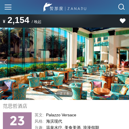
2,154
¥
/ 晚起
2
/
6
范思哲酒店
英文:
Palazzo Versace
23
风格:
海滨现代
兴趣:
温泉水疗, 美食美酒, 浪漫假期