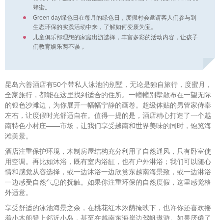
蜂蜜。
Green day绿色日在每月的绿色日，度假村会邀请客人们参与到
生态环保的实践活动中来，了解如何变废为宝。
儿童俱乐部理想的家庭出游选择，丰富多彩的活动内容，让孩子
们教育娱乐两不误，
昆岛六善酒店有50个带私人泳池的别墅，无论是独自旅行，度蜜月，
全家旅行，都能在这里找到适合的住所。一幢幢别墅散布在一望无际
的银色沙滩边，为你展开一幅幅宁静的画卷。超级体贴的男管家侍奉
左右，让度假时光舒适自在。值得一提的是，酒店精心打造了一个越
南特色小村庄——市场，让我们享受越南和世界美味的同时，饱览海
滩美景。
酒店注重保护环境，木制房屋结构充分利用了自然通风，只有卧室使
用空调。再比如沐浴，既有室内浴缸，也有户外淋浴；我们可以随心
情和感觉从容选择，或一边沐浴一边欣赏东越南海景致，或一边淋浴
一边感受自然气息的抚触。如果你注重环保的自然度假，这里感觉格
外适意。
享受舒适的泳池海景之余，在桃花红木浓荫掩映下，也许你还喜欢摇
着小木船登上邻近小岛，甚至在越南东海岸边驾帆遨游。如果厌倦了