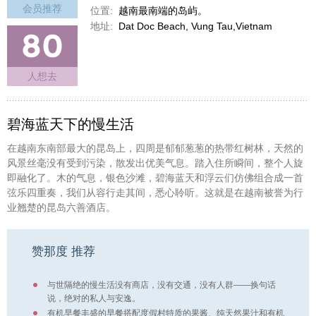
会员推荐
位置:
越南最南端的岛屿。
地址:
Dat Doc Beach, Vung Tau,Vietnam
80
人想去
碧海蓝天下的慢生活
在越南东南部最大的昆岛上，四周是郁郁葱葱的热带红树林，天然的
风景丝毫没有受到污染，散发出优美气息。踏入住所瞬间，整个人旋
即融化了。木的气息，银色沙滩，碧海蓝天和浮云们仿佛组合成一首
弦乐四重奏，我们从容行走其间，悉心聆听。这就是在越南被誉为行
业翘楚的昆岛六善酒店。
赞那度 推荐
与世隔绝的慢生活没有商店，没有交通，没有人群——换句话
说，绝对的私人与安逸。
有机早餐丰盛的早餐搭配度假村特质的果酱、纯天然果汁和有机