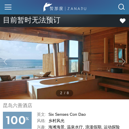
目前暂时无法预订
2
/
8
昆岛六善酒店
英文:
Six Senses Con Dao
100
%
风格:
乡村风光
兴趣:
海滩海景, 温泉水疗, 浪漫假期, 运动探险