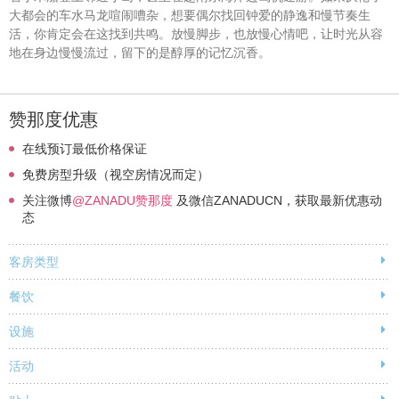
大都会的车水马龙喧闹嘈杂，想要偶尔找回钟爱的静逸和慢节奏生
活，你肯定会在这找到共鸣。放慢脚步，也放慢心情吧，让时光从容
地在身边慢慢流过，留下的是醇厚的记忆沉香。
赞那度优惠
在线预订最低价格保证
免费房型升级（视空房情况而定）
关注微博
@ZANADU赞那度
及微信ZANADUCN，获取最新优惠动
态
客房类型
餐饮
设施
活动