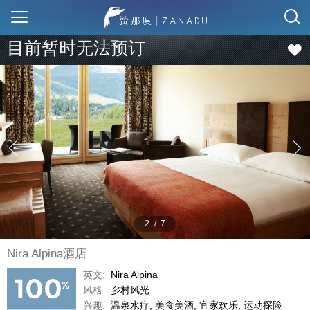
目前暂时无法预订
2
/
7
Nira Alpina酒店
英文:
Nira Alpina
100
%
风格:
乡村风光
兴趣:
温泉水疗, 美食美酒, 宜家欢乐, 运动探险