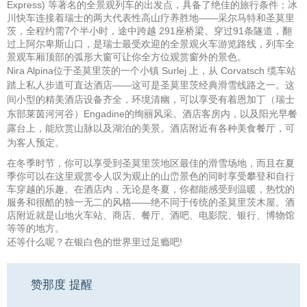
Express) 等著名的全景观列车的出发点，具备了绝佳的旅行条件；冰
川快车连接着瑞士的两大代表性高山疗养胜地——采尔马特和圣莫里
茨，全程约需7个半小时，途中跨越 291座桥梁、穿过91条隧道，翻
过上阿尔卑斯山口，是瑞士最受欢迎的全景观火车游览路线，列车全
景观车厢顶部的弧形大窗可让你全方位观赏窗外的景色。
Nira Alpina位于圣莫里茨的一个小镇 Surlej 上，从 Corvatsch 缆车站
踏上私人步道可直达酒店——这可是圣莫里茨经典滑雪线路之一。这
间小型的精美酒店设备齐全，环境清幽，可以享受有着恩加丁（瑞士
东部莱茵河河谷）Engadine的绚丽风采。酒店客房内，以及阳光早餐
露台上，能欣赏山脉以及湖泊的美景。酒店附近有各种美食餐厅，可
为客人预定。
在冬季时节，你可以享受到圣莫里茨地区最佳的滑雪场地，而且在夏
季你可以在这里观赏令人叹为观止的山峦景色的同时享受攀登和自行
车穿越的乐趣。在酒店内，无论是冬夏，你都能感受到温暖，热忱的
服务和很酷的独一无二的风格——绝不同于传统的圣莫里茨木屋。酒
店附近就是山地火车站、商店、餐厅、酒吧、电影院、银行、博物馆
等等的地方。
还等什么呢？在银白色的世界里过足瘾吧!
赞那度 提醒