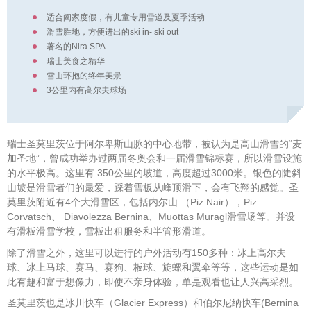
适合阖家度假，有儿童专用雪道及夏季活动
滑雪胜地，方便进出的ski in- ski out
著名的Nira SPA
瑞士美食之精华
雪山环抱的终年美景
3公里内有高尔夫球场
瑞士圣莫里茨位于阿尔卑斯山脉的中心地带，被认为是高山滑雪的“麦
加圣地”，曾成功举办过两届冬奥会和一届滑雪锦标赛，所以滑雪设施
的水平极高。这里有 350公里的坡道，高度超过3000米。银色的陡斜
山坡是滑雪者们的最爱，踩着雪板从峰顶滑下，会有飞翔的感觉。圣
莫里茨附近有4个大滑雪区，包括内尔山 （Piz Nair），Piz
Corvatsch、 Diavolezza Bernina、Muottas Muragl滑雪场等。并设
有滑板滑雪学校，雪板出租服务和半管形滑道。
除了滑雪之外，这里可以进行的户外活动有150多种：冰上高尔夫
球、冰上马球、赛马、赛狗、板球、旋螺和翼伞等等，这些运动是如
此有趣和富于想像力，即使不亲身体验，单是观看也让人兴高采烈。
圣莫里茨也是冰川快车（Glacier Express）和伯尔尼纳快车(Bernina