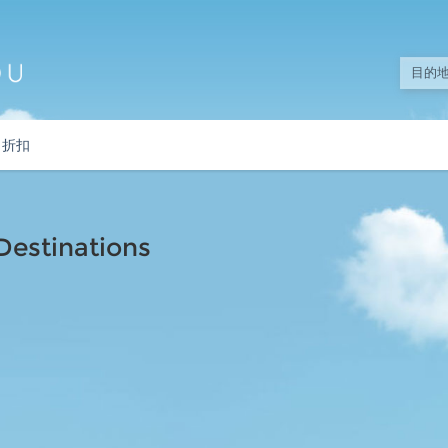
折扣
stinations