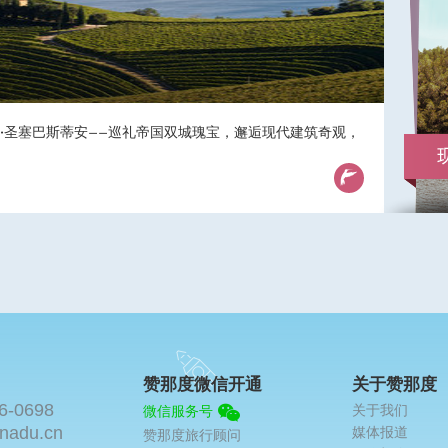
海姆·圣塞巴斯蒂安——巡礼帝国双城瑰宝，邂逅现代建筑奇观，
赞那度微信开通
关于赞那度
6-0698
关于我们
微信服务号
nadu.cn
媒体报道
赞那度旅行顾问