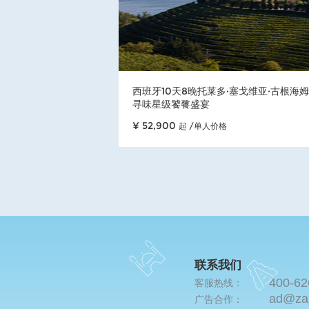
西班牙10天8晚托莱多·塞戈维亚·古根
寻味星级饕餮盛宴
¥ 52,900
起 /单人价格
联系我们
400-62
客服热线：
ad@za
广告合作：