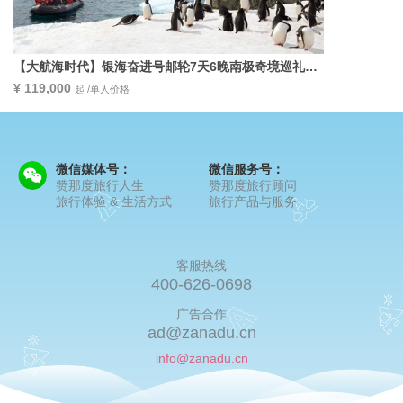
【大航海时代】银海奋进号邮轮7天6晚南极奇境巡礼
——搭乘银海邮轮，开启一生一次极地冒险
¥ 119,000
起 /单人价格
微信媒体号：
微信服务号：
赞那度旅行人生
赞那度旅行顾问
旅行体验 & 生活方式
旅行产品与服务
客服热线
400-626-0698
广告合作
ad@zanadu.cn
info@zanadu.cn