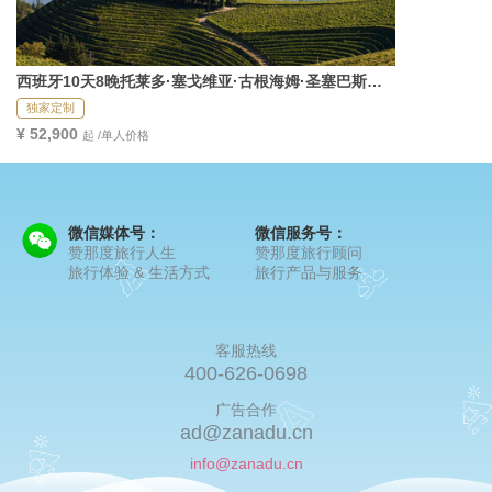
西班牙10天8晚托莱多·塞戈维亚·古根海姆·圣塞巴斯蒂
安
独家定制
¥ 52,900
起 /单人价格
微信媒体号：
微信服务号：
赞那度旅行人生
赞那度旅行顾问
旅行体验 & 生活方式
旅行产品与服务
客服热线
400-626-0698
广告合作
ad@zanadu.cn
info@zanadu.cn