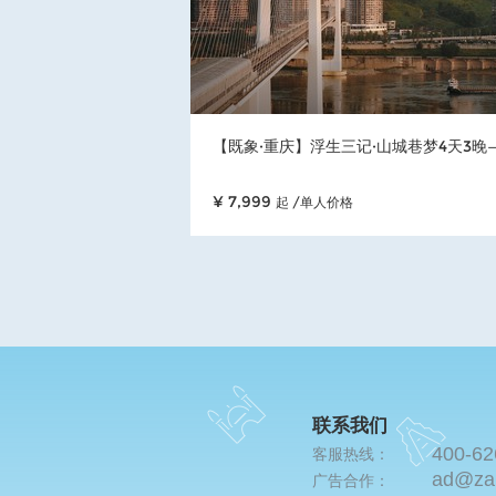
【既象·重庆】浮生三记·山城巷梦4天3晚
¥ 7,999
起 /单人价格
联系我们
400-62
客服热线：
ad@za
广告合作：