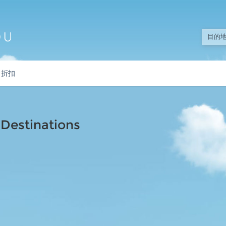
折扣
estinations