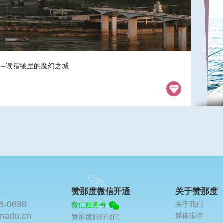
——读褶皱里的魔幻之城
赞那度微信开通
关于赞那度
6-0698
关于我们
微信服务号
nadu.cn
媒体报道
赞那度旅行顾问