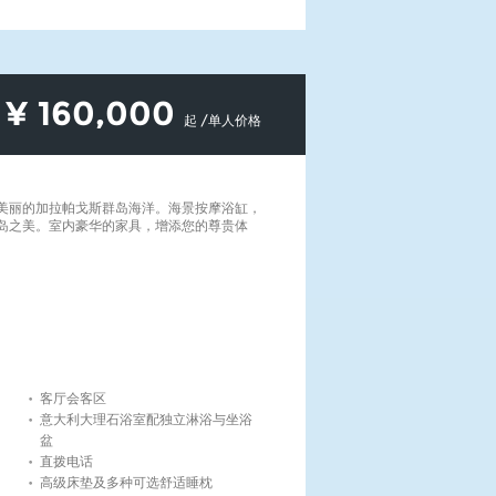
¥
160,000
起 /单人价格
美丽的加拉帕戈斯群岛海洋。海景按摩浴缸，
岛之美。室内豪华的家具，增添您的尊贵体
客厅会客区
意大利大理石浴室配独立淋浴与坐浴
盆
直拨电话
高级床垫及多种可选舒适睡枕