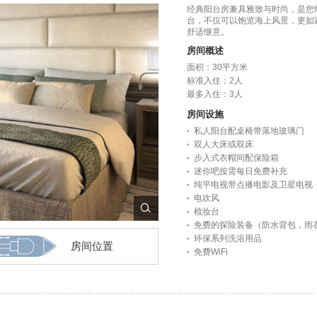
经典阳台房兼具雅致与时尚，是您
台，不仅可以饱览海上风景，更如
舒适惬意。
房间概述
面积：30平方米
标准入住：2人
最多入住：3人
房间设施
私人阳台配桌椅带落地玻璃门
双人大床或双床
步入式衣帽间配保险箱
迷你吧按需每日免费补充
纯平电视带点播电影及卫星电视
电吹风
梳妆台
免费的探险装备（防水背包，雨衣
环保系列洗浴用品
房间位置
免费WiFi