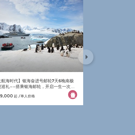
大航海时代】银海奋进号邮轮7天6晚南极
【大航海时代】麦哲
境巡礼——搭乘银海邮轮，开启一生一次极
冒险
19,000
¥ 139,000
起 /单人价格
起 /单人