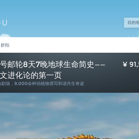
折扣
号邮轮8天7晚地球生命简史——
¥
91
文进化论的第一页
剧场，9,000余种动植物谱写和谐共生奇迹