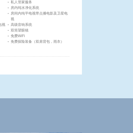
私人管家服务
房内纯水净化系统
房间内纯平电视带点播电影及卫星电
视
电视
高级音响系统
双筒望眼镜
免费WiFi
免费探险装备（双肩背包，雨衣）