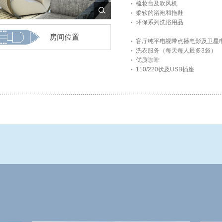
梳妆台及吹风机
柔软的浴袍和拖鞋
环保系列洗浴用品
房间位置
客厅纯平电视带点播电影及卫星
洗衣服务（每天每人最多3袋）
优质咖啡
110/220伏及USB插座