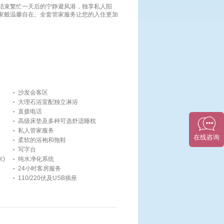
结束繁忙一天后的宁静避风港，独享私人阳
家般温馨自在。全套管家服务让您的入住更加
沙发会客区
大理石浴室配独立淋浴
直拨电话
高级床垫及多种可选舒适睡枕
私人管家服务
柔软的浴袍和拖鞋
写字台
)
纯水净化系统
24小时客房服务
110/220伏及USB插座