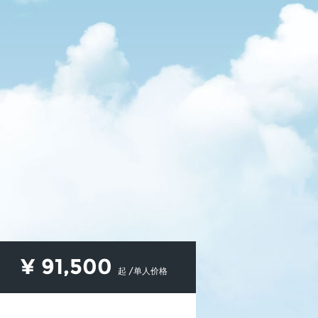
¥
91,500
起 /单人价格