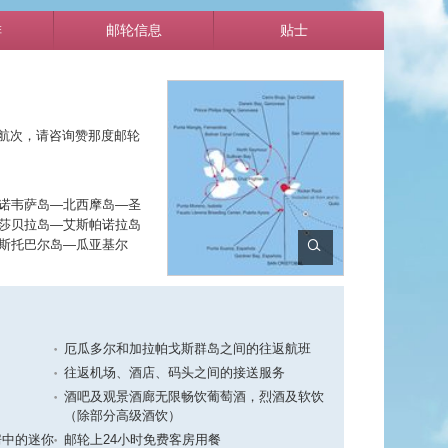
排
邮轮信息
贴士
年全年航次，请咨询赞那度邮轮
诺韦萨岛—北西摩岛—圣
莎贝拉岛—艾斯帕诺拉岛
斯托巴尔岛—瓜亚基尔
厄瓜多尔和加拉帕戈斯群岛之间的往返航班
往返机场、酒店、码头之间的接送服务
酒吧及观景酒廊无限畅饮葡萄酒，烈酒及软饮
（除部分高级酒饮）
房中的迷你
邮轮上24小时免费客房用餐