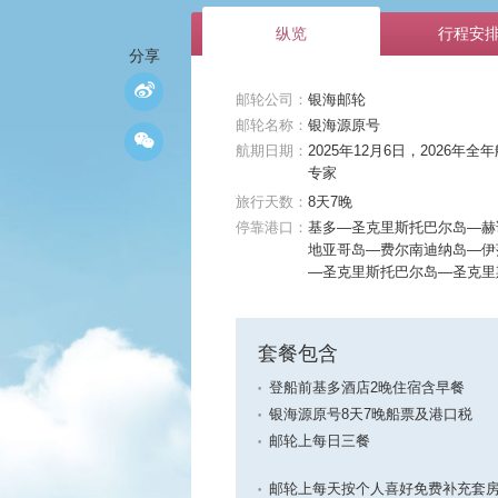
纵览
行程安
分享
邮轮公司：
银海邮轮
邮轮名称：
银海源原号
航期日期：
2025年12月6日，2026
专家
旅行天数：
8天7晚
停靠港口：
基多—圣克里斯托巴尔岛—赫
地亚哥岛—费尔南迪纳岛—伊
—圣克里斯托巴尔岛—圣克里
套餐包含
登船前基多酒店2晚住宿含早餐
银海源原号8天7晚船票及港口税
邮轮上每日三餐
邮轮上每天按个人喜好免费补充套