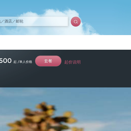
,500
套餐
起价说明
起 /单人价格