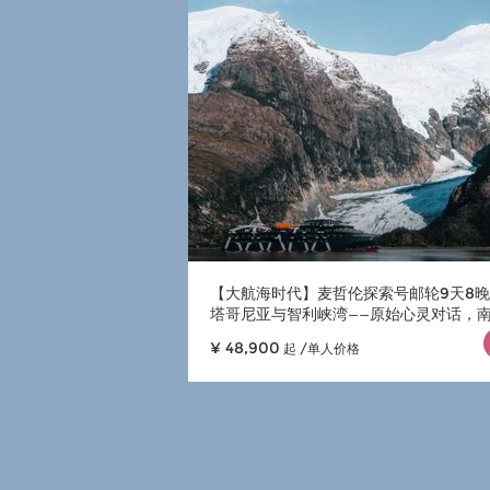
【大航海时代】麦哲伦探索号邮轮9天8
塔哥尼亚与智利峡湾——原始心灵对话，
秘境远征
¥ 48,900
起 /单人价格