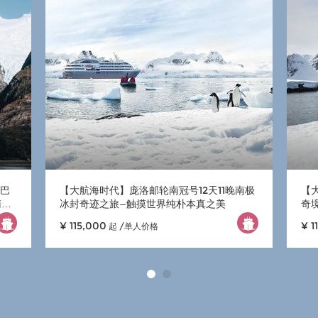
晚巴
【大航海时代】庞洛邮轮南冠号12天11晚南极
【
南美
冰封奇迹之旅—触摸世界纯朴本真之美
奇
地
¥ 115,000
¥ 1
起 /单人价格