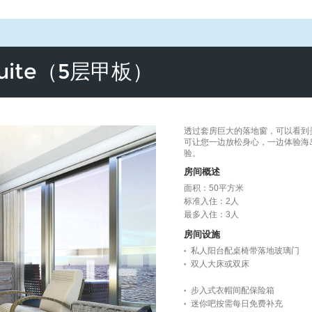
Suite（5层甲板）
透过套房巨大的落地窗，可以看到
可让您一边放松身心，一边体验海
验。
房间概述
面积：50平方米
标准入住：2人
最多入住：3人
房间设施
私人阳台配桌椅带落地玻璃门
双人大床或双床
步入式衣帽间配保险箱
迷你吧按需每日免费补充